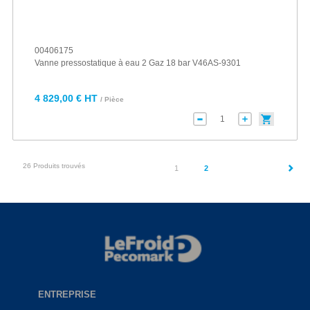
00406175
Vanne pressostatique à eau 2 Gaz 18 bar V46AS-9301
4 829,00 € HT
/ Pièce
26 Produits trouvés
(current)
1
2
ENTREPRISE