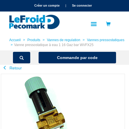
text.skipToContent
text.skipToNavigation
Créer un compte
|
Se connecter
Accueil
Produits
Vannes de regulation
Vannes pressostatiques
Vanne pressostatique à eau 1 16 Gaz bar WVFX25
Commande par code
Retour