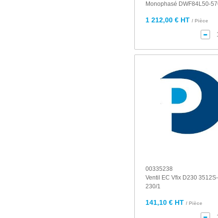
Monophasé DWF84L50-57
1 212,00 € HT
/ Pièce
00335238
Ventil EC Vfix D230 3512S
230/1
141,10 € HT
/ Pièce