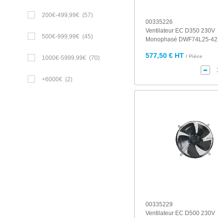
200€-499,99€
(57)
00335226
Ventilateur EC D350 230V
500€-999,99€
(45)
Monophasé DWF74L25-42
577,50 € HT
/ Pièce
1000€-5999.99€
(70)
+6000€
(2)
00335229
Ventilateur EC D500 230V