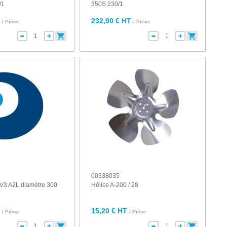
/1
350S 230/1
T
232,90 € HT
/ Pièce
/ Pièce
00338035
l V3 A2L diamètre 300
Hélice A-200 / 28
T
15,20 € HT
/ Pièce
/ Pièce