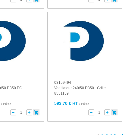
03159494
40/50 D350 EC
Ventilateur 240/50 D350 +Grille
8551159
T
593,70 € HT
/ Pièce
/ Pièce