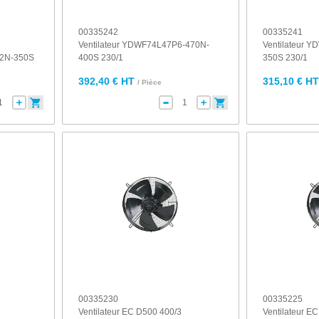
00335242
00335241
Ventilateur YDWF74L47P6-470N-
Ventilateur 
2N-350S
400S 230/1
350S 230/1
392,40 € HT
315,10 € H
/ Pièce
00335230
00335225
Ventilateur EC D500 400/3
Ventilateur 