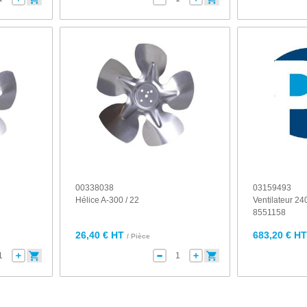
00338038
03159493
Hélice A-300 / 22
Ventilateur 2
8551158
26,40 € HT
683,20 € H
/ Pièce