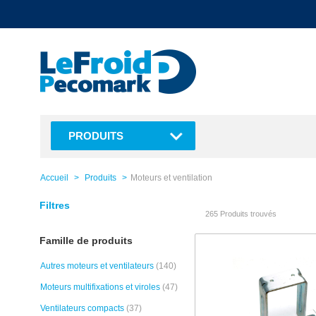
text.skipToContent
text.skipToNavigation
PRODUITS
Accueil
Produits
Moteurs et ventilation
Filtres
265 Produits trouvés
Famille de produits
Autres moteurs et ventilateurs
(140)
Moteurs multifixations et viroles
(47)
Ventilateurs compacts
(37)