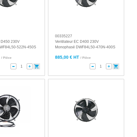
00335227
C D450 230V
Ventilateur EC D400 230V
WF84L50-522N-450S
Monophasé DWF84L50-470N-400S
T
885,00 € HT
/ Pièce
/ Pièce