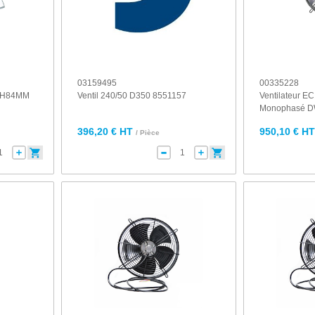
03159495
00335228
ix H84MM
Ventil 240/50 D350 8551157
Ventilateur E
Monophasé D
396,20 € HT
950,10 € H
/ Pièce