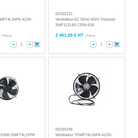
00335231
YDWF74L34P6-422N-
Ventilateur EC D630 400V Triphasé
SWF112L60-735N-630
T
2 461,00 € HT
/ Pièce
/ Pièce
00335246
EC D300 DWF74L25P8-
Ventilateur YDWF74L34P4-422N-