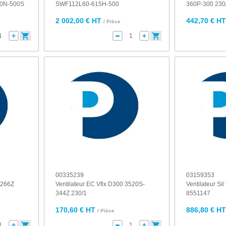
0N-500S
SWF112L60-615H-500
360P-300 230
2 002,00 € HT
442,70 € H
/ Pièce
00335239
03159353
-266Z
Ventilateur EC Vfix D300 3520S-
Ventilateur Si
344Z 230/1
8551147
170,60 € HT
886,80 € H
/ Pièce