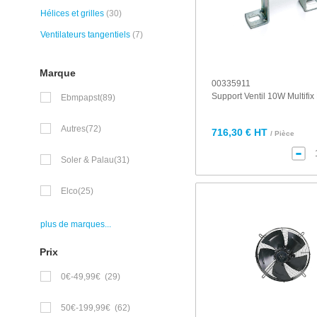
Hélices et grilles
(30)
Ventilateurs tangentiels
(7)
Marque
00335911
Support Ventil 10W Multif
Ebmpapst
(89)
Autres
(72)
716,30 € HT
/ Pièce
Soler & Palau
(31)
Elco
(25)
plus de marques...
Prix
0€-49,99€
(29)
50€-199,99€
(62)