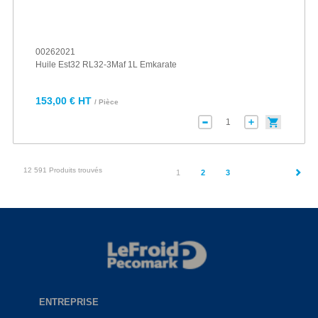
00262021
Huile Est32 RL32-3Maf 1L Emkarate
153,00 € HT
/ Pièce
12 591 Produits trouvés
(current)
1
2
3
ENTREPRISE