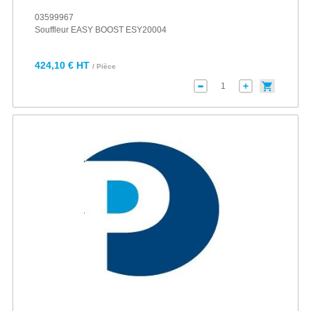
03599967
Souffleur EASY BOOST ESY20004
424,10 € HT
/ Pièce