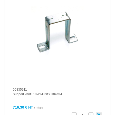
00335911
Support Ventil 10W Multifix H84MM
716,30 € HT
/ Pièce