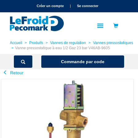
text.skipToContent
text.skipToNavigation
Créer un compte
|
Se connecter
Accueil
Produits
Vannes de regulation
Vannes pressostatiques
Vanne pressostatique à eau 1/2 Gaz 23 bar V46AB-9605
Commande par code
Retour