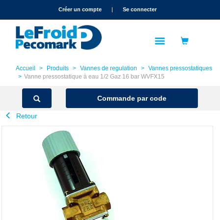
text.skipToContent
text.skipToNavigation
Créer un compte
|
Se connecter
Accueil
Produits
Vannes de regulation
Vannes pressostatiques
Vanne pressostatique à eau 1/2 Gaz 16 bar WVFX15
Commande par code
Retour