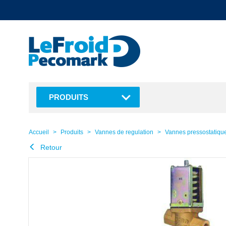
text.skipToContent
text.skipToNavigation
PRODUITS
Accueil
Produits
Vannes de regulation
Vannes pressostatiqu
Retour