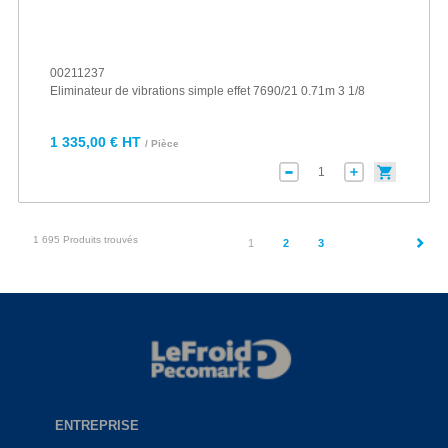
00211237
Eliminateur de vibrations simple effet 7690/21 0.71m 3 1/8
1 335,00 € HT
/ Pièce
1 695 Produits trouvés
(current)
1
2
3
ENTREPRISE