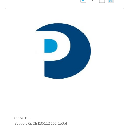
03396138
Support Kit CB110/112 102-150pl