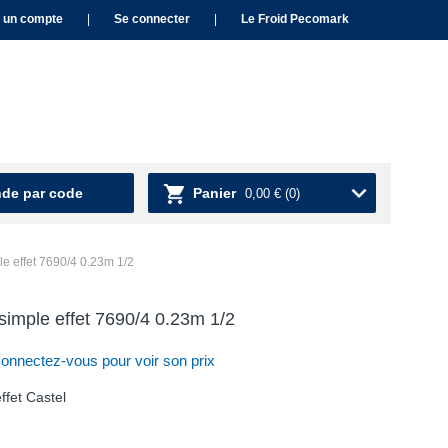
 un compte
|
Se connecter
|
Le Froid Pecomark
e par code
Panier
0,00 €
(0)
le effet 7690/4 0.23m 1/2
 simple effet 7690/4 0.23m 1/2
nnectez-vous pour voir son prix
ffet Castel