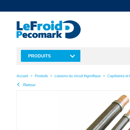
text.skipToContent
text.skipToNavigation
PRODUITS
Accueil
Produits
Liaisons du circuit frigorifique
Capillaires et 
Retour