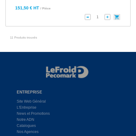
151,50 € HT
/ Pièce
11 Produits trouvés
ENTREPRISE
Site Web Général
L'Entreprise
News et Promotions
Notre ADN
Catalogues
Nos Agences