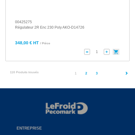
00425275
Régulateur 2R Enc 230 Poly AKO-D14726
348,00 € HT
/ Pièce
116 Produits trouvés
(current)
1
2
3
ENTREPRISE