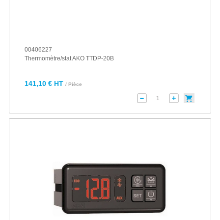
00406227
Thermomètre/stat AKO TTDP-20B
141,10 € HT
/ Pièce