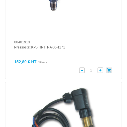
00401913
Pressostat KP5 HP F RA 60-1171
152,80 € HT
/ Pièce