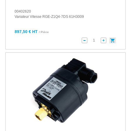
00402620
Variateur Vitesse RGE-Z1Q4-7DS 61H3009
897,50 € HT
/ Pièce