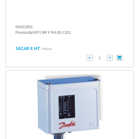
00401901
Pressostat KP1 BP F RA 60-1101
162,60 € HT
/ Pièce