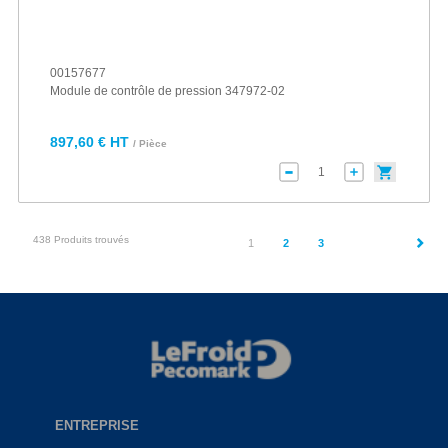
00157677
Module de contrôle de pression 347972-02
897,60 € HT
/ Pièce
438 Produits trouvés
(current)
1
2
3
ENTREPRISE