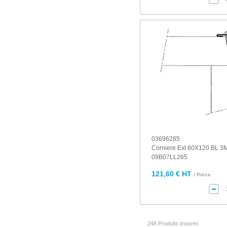
03696285
Corniere Ext 60X120 BL 3
09B07LL265
121,60 € HT
/ Pièce
248 Produits trouvés