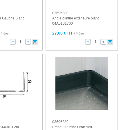
03696380
e Gauche Blanc
Angle plinthe extérieure blanc
04A0101700
27,60 € HT
/ Pièce
/ Pièce
03696280
X64X30 3.2m
Embout Plinthe Droit Noir