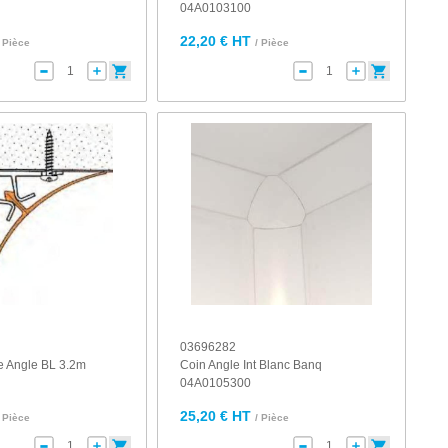
04A0103100
22,20 € HT
/ Pièce
/ Pièce
03696282
e Angle BL 3.2m
Coin Angle Int Blanc Banq
04A0105300
25,20 € HT
/ Pièce
/ Pièce