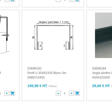
03696192
03696284
M
Profil U 35X61X35 Blanc 3m
Angle plinthe i
09B07Ul455
04A0103300
106,90 € HT
26,60 € HT
/ Pièce