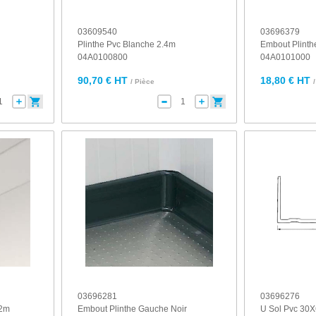
03609540
03696379
Plinthe Pvc Blanche 2.4m
Embout Plinth
04A0100800
04A0101000
90,70 € HT
18,80 € HT
/ Pièce
03696281
03696276
.2m
Embout Plinthe Gauche Noir
U Sol Pvc 30