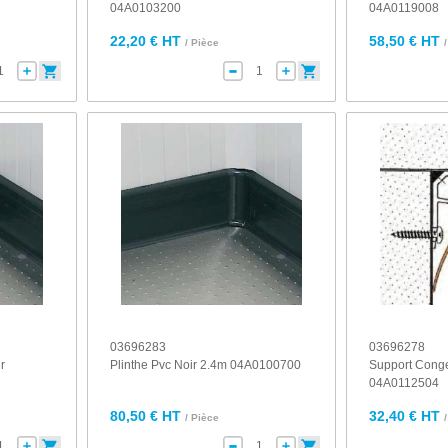
04A0103200
04A0119008
22,20 € HT
58,50 € HT
/ Pièce
03696283
03696278
ir
Plinthe Pvc Noir 2.4m 04A0100700
Support Cong
04A0112504
80,50 € HT
32,40 € HT
/ Pièce