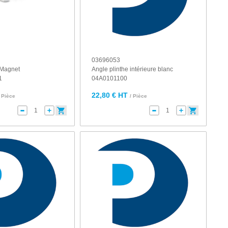
03696053
 Magnet
Angle plinthe intérieure blanc
1
04A0101100
22,80 € HT
/ Pièce
/ Pièce