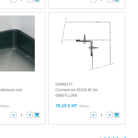
03696277
ntérieure noir
Corniere Int 35X35 Bl 3m
09B07LL006
76,10 € HT
/ Pièce
/ Pièce