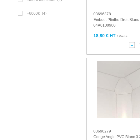
+6000€
(4)
03696378
Embout Plinthe Droit Blanc
04A0100900
18,80 € HT
/ Pièce
03696279
Conge Angle PVC Blanc 3