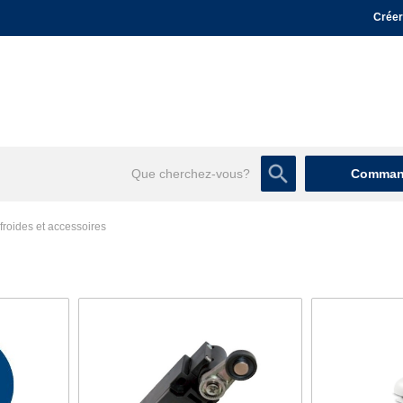
Créer
Command
roides et accessoires