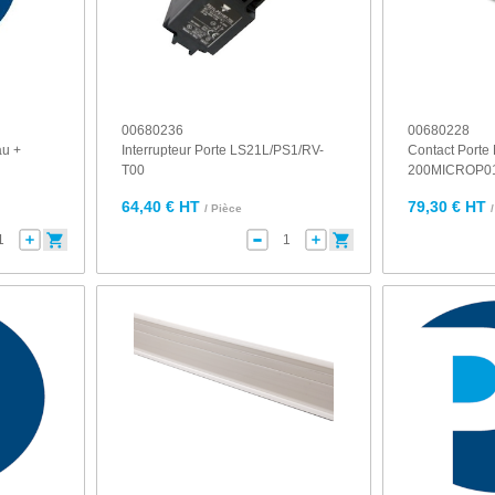
00680236
00680228
au +
Interrupteur Porte LS21L/PS1/RV-
Contact Porte
T00
200MICROP0
64,40 € HT
79,30 € HT
/ Pièce