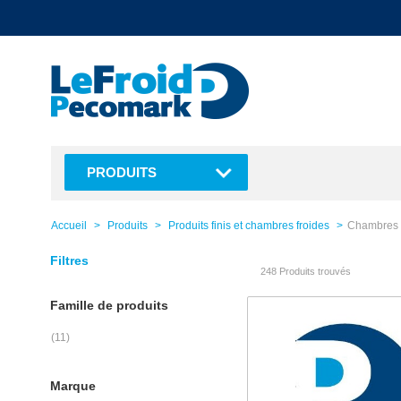
text.skipToContent
text.skipToNavigation
PRODUITS
Accueil
Produits
Produits finis et chambres froides
Chambres f
Filtres
248 Produits trouvés
Famille de produits
(11)
Marque