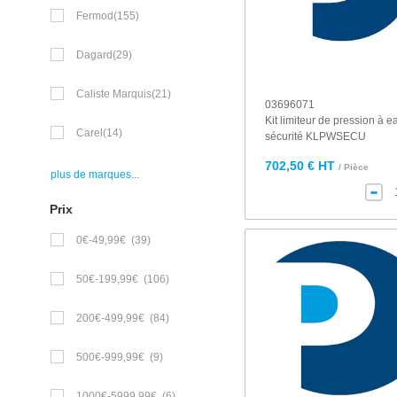
Fermod
(155)
Dagard
(29)
Caliste Marquis
(21)
03696071
Kit limiteur de pression à e
Carel
(14)
sécurité KLPWSECU
702,50 € HT
/ Pièce
plus de marques...
Prix
0€-49,99€
(39)
50€-199,99€
(106)
200€-499,99€
(84)
500€-999,99€
(9)
1000€-5999.99€
(6)