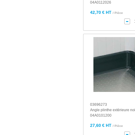
04A0112026
42,70 € HT
/ Pièce
03696273
Angle plinthe extérieure no
04A0101200
27,60 € HT
/ Pièce