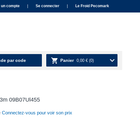
 un compte
|
Se connecter
|
Le Froid Pecomark
e par code
Panier
0,00 €
(0)
c 3m 09B07Ul455
e
Connectez-vous pour voir son prix