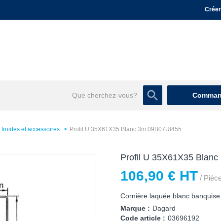
Créer
Command
froides et accessoires
Profil U 35X61X35 Blanc 3m 09B07Ul455
Profil U 35X61X35 Blan
106,90 € HT
/ Pièc
Cornière laquée blanc banquise
Marque :
Dagard
Code article :
03696192