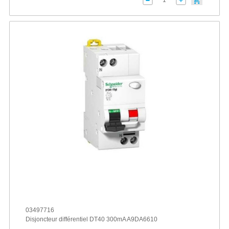
03497716
Disjoncteur différentiel DT40 300mA A9DA6610