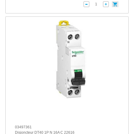
03497361
Disjoncteur DT40 1P N 16A C 22616