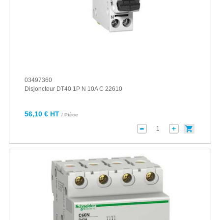
03497360
Disjoncteur DT40 1P N 10A C 22610
56,10 € HT
/ Pièce