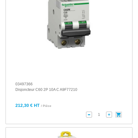
03497366
Disjoncteur C60 2P 10A C A9F77210
212,30 € HT
/ Pièce