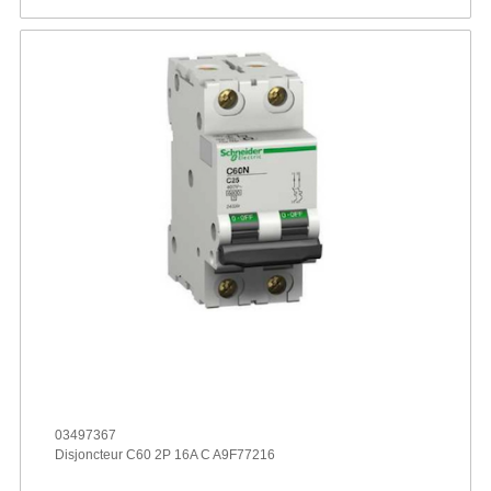
03497367
Disjoncteur C60 2P 16A C A9F77216