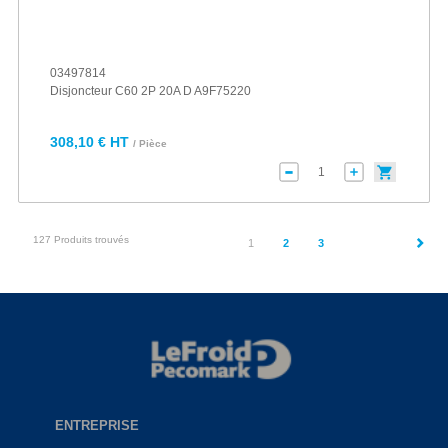
03497814
Disjoncteur C60 2P 20A D A9F75220
308,10 € HT
/ Pièce
127 Produits trouvés
(current)
1
2
3
ENTREPRISE