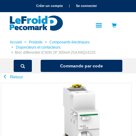
text.skipToContent
text.skipToNavigation
Créer un compte
|
Se connecter
Accueil
Produits
Composants électriques
Disjoncteurs et contacteurs
Bloc différentiel IC60N 2P 300mA 25A A9Q14225
Commande par code
Retour