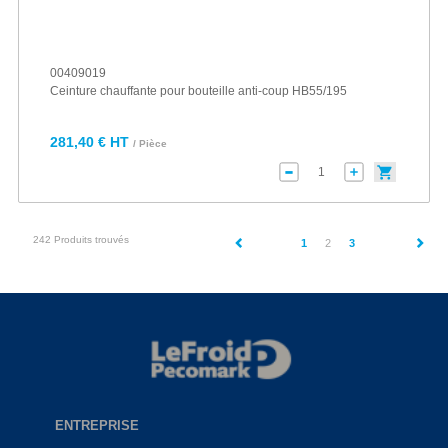
00409019
Ceinture chauffante pour bouteille anti-coup HB55/195
281,40 € HT
/ Pièce
242 Produits trouvés
(current)
1
2
3
ENTREPRISE