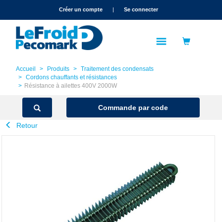
text.skipToContent
text.skipToNavigation
Créer un compte
|
Se connecter
Accueil
Produits
Traitement des condensats
Cordons chauffants et résistances
Résistance à ailettes 400V 2000W
Commande par code
Retour