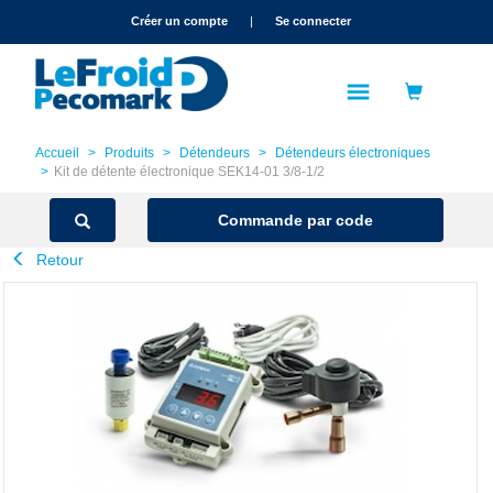
text.skipToContent
text.skipToNavigation
Créer un compte
|
Se connecter
Accueil
Produits
Détendeurs
Détendeurs électroniques
Kit de détente électronique SEK14-01 3/8-1/2
Commande par code
Retour