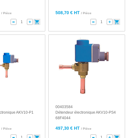
T
508,70 € HT
/ Pièce
/ Pièce
00403584
ectronique AKV10-P1
Détendeur électronique AKV10-PS4
68F4044
T
497,30 € HT
/ Pièce
/ Pièce