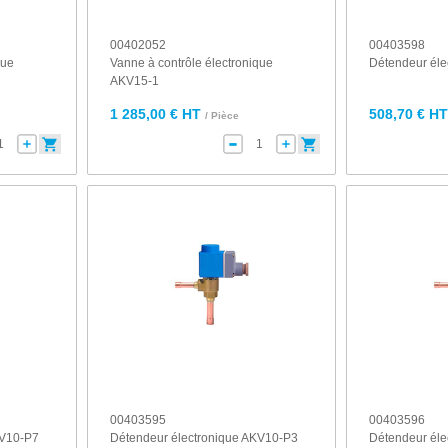
00402052
00403598
que
Vanne à contrôle électronique
Détendeur él
AKV15-1
1 285,00 € HT
508,70 € H
/ Pièce
00403595
00403596
KV10-P7
Détendeur électronique AKV10-P3
Détendeur él