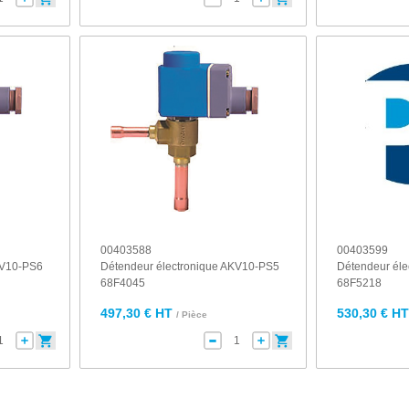
00403588
00403599
KV10-PS6
Détendeur électronique AKV10-PS5
Détendeur éle
68F4045
68F5218
497,30 € HT
530,30 € H
/ Pièce