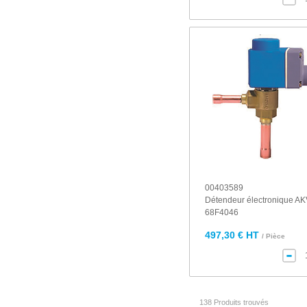
00403589
Détendeur électronique A
68F4046
497,30 € HT
/ Pièce
138 Produits trouvés