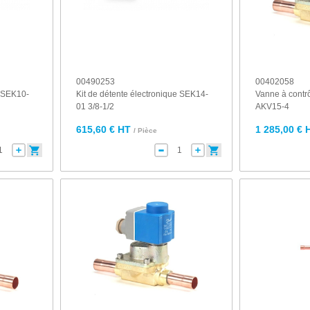
00490253
00402058
e SEK10-
Kit de détente électronique SEK14-
Vanne à contr
01 3/8-1/2
AKV15-4
615,60 € HT
1 285,00 € 
/ Pièce