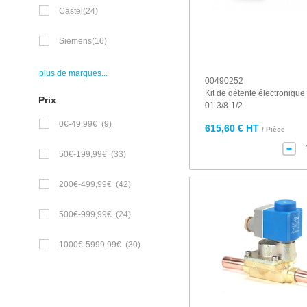
Castel
(24)
Siemens
(16)
plus de marques...
00490252
Kit de détente électroniqu
Prix
01 3/8-1/2
0€-49,99€
(9)
615,60 € HT
/ Pièce
50€-199,99€
(33)
200€-499,99€
(42)
500€-999,99€
(24)
1000€-5999.99€
(30)