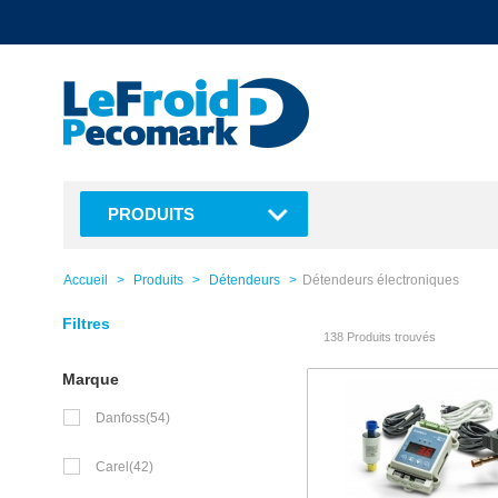
text.skipToContent
text.skipToNavigation
PRODUITS
Accueil
Produits
Détendeurs
Détendeurs électroniques
Filtres
138 Produits trouvés
Marque
Danfoss
(54)
Carel
(42)