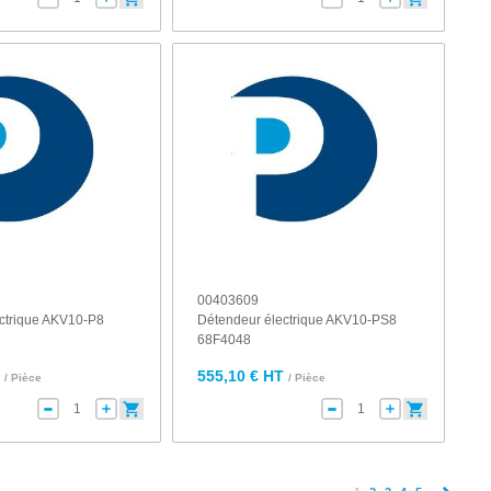
00403609
ctrique AKV10-P8
Détendeur électrique AKV10-PS8
68F4048
T
555,10 € HT
/ Pièce
/ Pièce