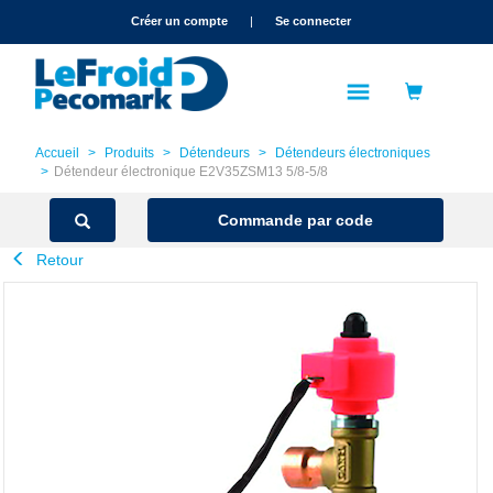
text.skipToContent
text.skipToNavigation
Créer un compte
|
Se connecter
Accueil
Produits
Détendeurs
Détendeurs électroniques
Détendeur électronique E2V35ZSM13 5/8-5/8
Commande par code
Retour