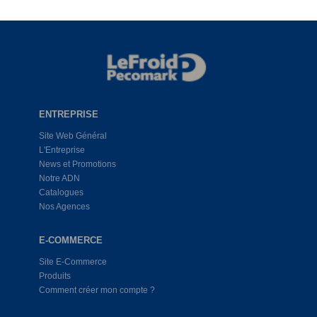
ENTREPRISE
Site Web Général
L'Entreprise
News et Promotions
Notre ADN
Catalogues
Nos Agences
E-COMMERCE
Site E-Commerce
Produits
Comment créer mon compte ?