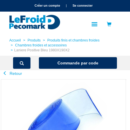
text.skipToContent
text.skipToNavigation
Créer un compte
|
Se connecter
Accueil
Produits
Produits finis et chambres froides
Chambres froides et accessoires
Laniere Positive Bleu 1980X190X2
Commande par code
Retour