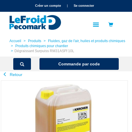
text.skipToContent
text.skipToNavigation
Créer un compte
|
Se connecter
Accueil
Produits
Fluides, gaz de l'air, huiles et produits chimiques
Produits chimiques pour chantier
Dégraissant Surpuiss RM31ASFf 10L
Commande par code
Retour