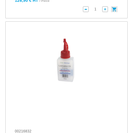
126,90 € HT
/ Pièce
00216832