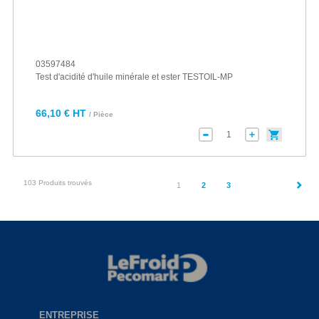
03597484
Test d'acidité d'huile minérale et ester TESTOIL-MP
66,10 € HT
/ Pièce
103 Produits trouvés
(current)
1
2
3
ENTREPRISE