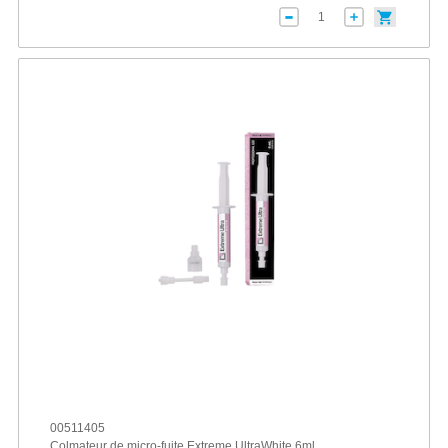
00511405
Colmateur de micro-fuite Extreme UltraWhite 6ml