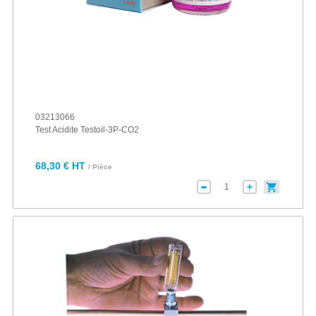
03213066
Test Acidite Testoil-3P-CO2
68,30 € HT
/ Pièce