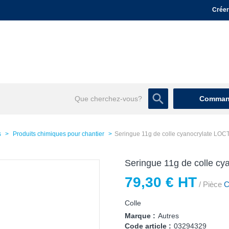
Créer
Command
s
Produits chimiques pour chantier
Seringue 11g de colle cyanocrylate LOC
Seringue 11g de colle c
79,30 € HT
/ Pièce
Co
Colle
Marque :
Autres
Code article :
03294329