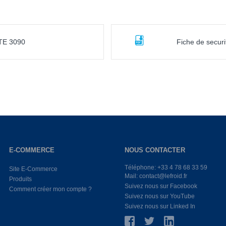
ITE 3090
Fiche de secur
E-COMMERCE
NOUS CONTACTER
Téléphone: +33 4 78 68 33 59
Site E-Commerce
Mail: contact@lefroid.fr
Produits
Suivez nous sur Facebook
Comment créer mon compte ?
Suivez nous sur YouTube
Suivez nous sur Linked In