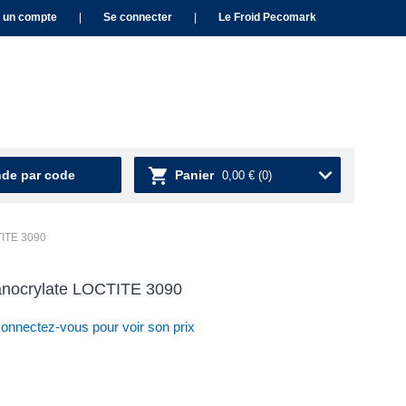
 un compte
|
Se connecter
|
Le Froid Pecomark
e par code
Panier
0,00 €
(0)
TITE 3090
yanocrylate LOCTITE 3090
nnectez-vous pour voir son prix