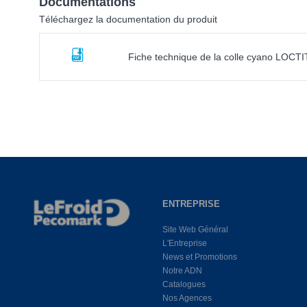
Documentations
Téléchargez la documentation du produit
Fiche technique de la colle cyano LOCT
ENTREPRISE
Site Web Général
L'Entreprise
News et Promotions
Notre ADN
Catalogues
Nos Agences