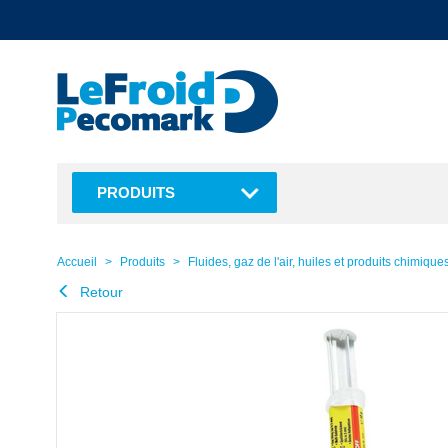
text.skipToContent
text.skipToNavigation
PRODUITS
Accueil
Produits
Fluides, gaz de l'air, huiles et produits chimique
Retour