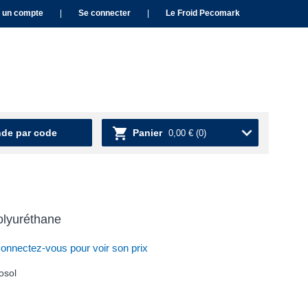
 un compte
|
Se connecter
|
Le Froid Pecomark
e par code
Panier
0,00 €
(0)
lyuréthane
nnectez-vous pour voir son prix
osol