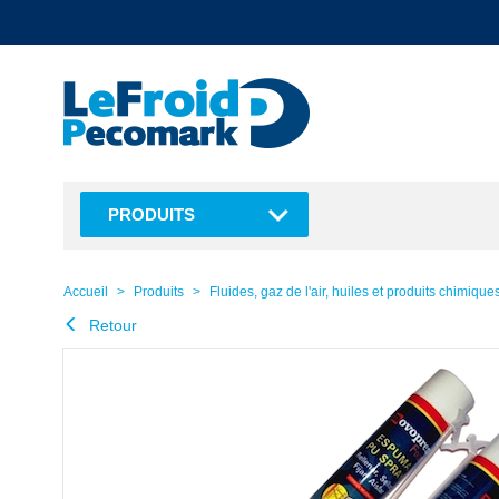
text.skipToContent
text.skipToNavigation
PRODUITS
Accueil
Produits
Fluides, gaz de l'air, huiles et produits chimique
Retour