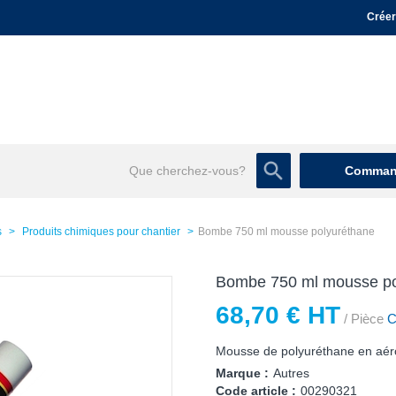
Créer
Command
s
Produits chimiques pour chantier
Bombe 750 ml mousse polyuréthane
Bombe 750 ml mousse po
68,70 € HT
/ Pièce
Co
Mousse de polyuréthane en aér
Marque :
Autres
Code article :
00290321