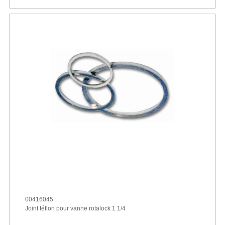
00416045
Joint téflon pour vanne rotalock 1 1/4