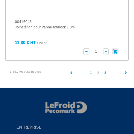
00416046
Joint téflon pour vanne rotalock 1 3/4
11,80 € HT
/ Pièce
1 851 Produits trouvés
(current)
1
2
3
ENTREPRISE