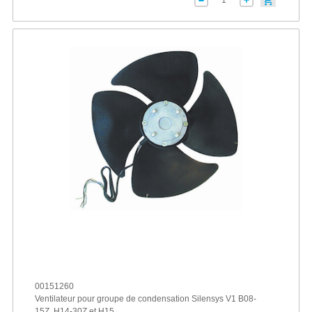
00151260
Ventilateur pour groupe de condensation Silensys V1 B08-
15Z, H14-30Z et H15...