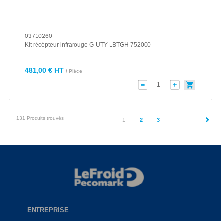
03710260
Kit récépteur infrarouge G-UTY-LBTGH 752000
481,00 € HT
/ Pièce
131 Produits trouvés
(current)
1
2
3
ENTREPRISE