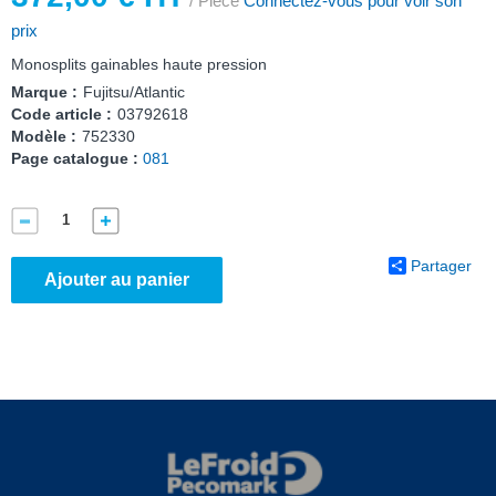
/ Pièce
Connectez-vous pour voir son
prix
Monosplits gainables haute pression
Marque :
Fujitsu/Atlantic
Code article :
03792618
Modèle :
752330
Page catalogue :
081
Partager
Ajouter au panier