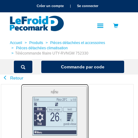
text.skipToContent
text.skipToNavigation
Créer un compte
|
Se connecter
Accueil
Produits
Pièces détachées et accessoires
Pièces détachées climatisation
Télécommande filaire UTY-RVNGM 752330
Commande par code
Retour