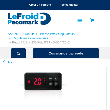
text.skipToContent
text.skipToNavigation
Créer un compte
|
Se connecter
Accueil
Produits
Pressostats et régulateurs
Régulateurs électroniques
Regul 2R Enc 230 Poly RS AKO-D14726-C
Commande par code
Retour