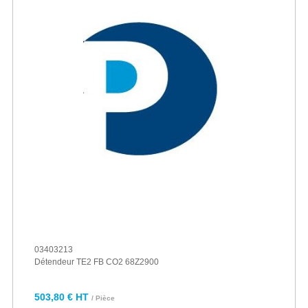
03403213
Détendeur TE2 FB CO2 68Z2900
503,80 € HT
/ Pièce