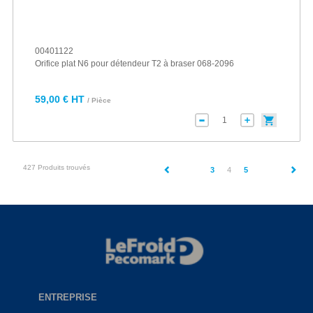
00401122
Orifice plat N6 pour détendeur T2 à braser 068-2096
59,00 € HT
/ Pièce
427 Produits trouvés
(current)
3
4
5
ENTREPRISE