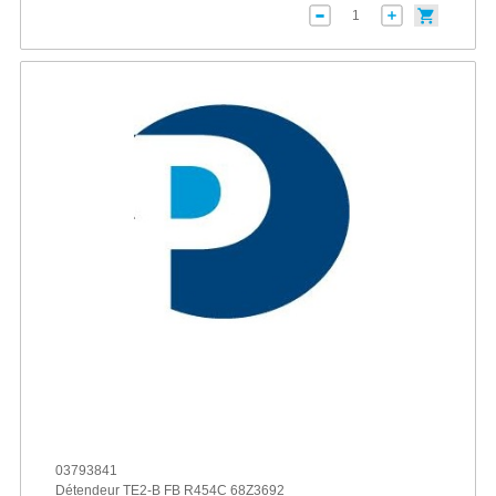
03793841
Détendeur TE2-B FB R454C 68Z3692