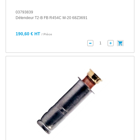
03793839
Détendeur T2-B FB R454C M-20 68Z3691
190,60 € HT
/ Pièce