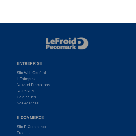
ENTREPRISE
Site Web Général
L'Entreprise
News et Promotions
Notre ADN
Catalogues
Nos Agences
E-COMMERCE
Site E-Commerce
Produits