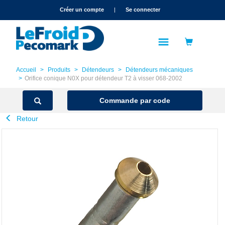
text.skipToContent
text.skipToNavigation
Créer un compte
|
Se connecter
Accueil
Produits
Détendeurs
Détendeurs mécaniques
Orifice conique N0X pour détendeur T2 à visser 068-2002
Commande par code
Retour