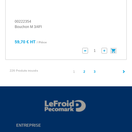
00222354
Bouchon M 3/4Fl
59,70 € HT
/ Pièce
226 Produits trouvés
(current)
1
2
3
ENTREPRISE