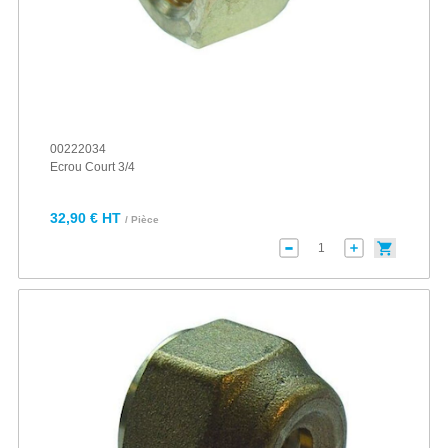
00222034
Ecrou Court 3/4
32,90 € HT
/ Pièce