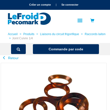
text.skipToContent
text.skipToNavigation
Créer un compte
|
Se connecter
Accueil
Produits
Liaisons du circuit frigorifique
Raccords laiton
Joint Cuivre 1/4
Commande par code
Retour