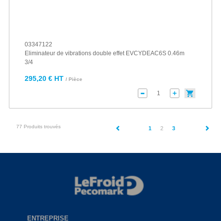
03347122
Eliminateur de vibrations double effet EVCYDEAC6S 0.46m
3/4
295,20 € HT
/ Pièce
77 Produits trouvés
(current)
1
2
3
ENTREPRISE