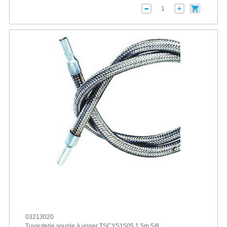
03213020
Tuyauterie souple à visser TSCYS1505 1.5m 5/8