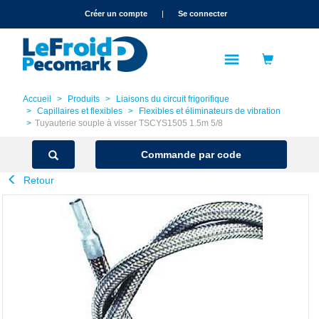
text.skipToContent
text.skipToNavigation
Créer un compte
|
Se connecter
Accueil
Produits
Liaisons du circuit frigorifique
Capillaires et flexibles
Flexibles et éliminateurs de vibration
Tuyauterie souple à visser TSCYS1505 1.5m 5/8
Commande par code
Retour