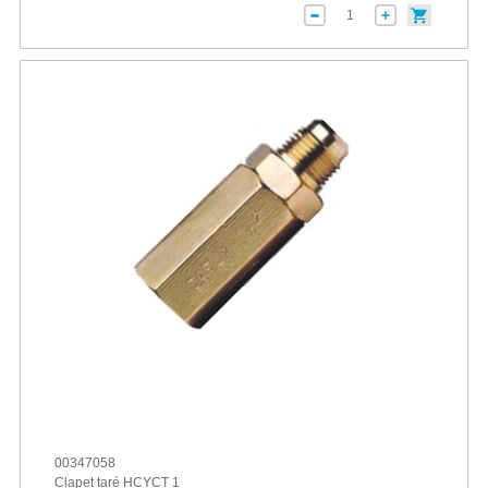
00347058
Clapet taré HCYCT 1