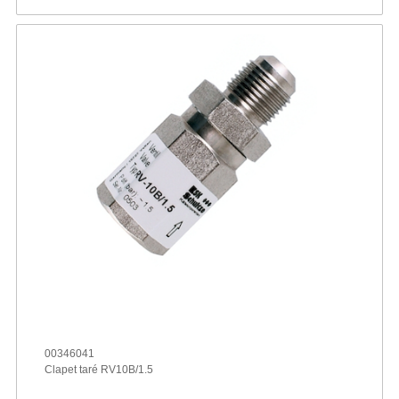
00346041
Clapet taré RV10B/1.5