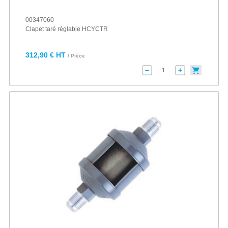
00347060
Clapet taré réglable HCYCTR
312,90 € HT
/ Pièce