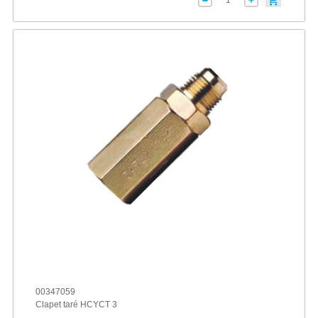
00347059
Clapet taré HCYCT 3