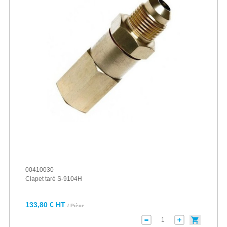
00410030
Clapet taré S-9104H
133,80 € HT
/ Pièce