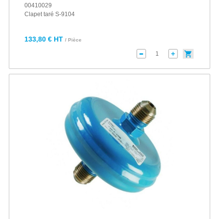
00410029
Clapet taré S-9104
133,80 € HT
/ Pièce