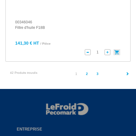
00346046
Filtre d'huile F18B
141,30 € HT
/ Pièce
42 Produits trouvés
(current)
1
2
3
ENTREPRISE