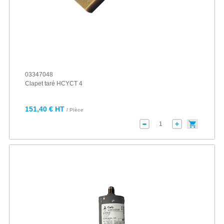
03347048
Clapet taré HCYCT 4
151,40 € HT
/ Pièce