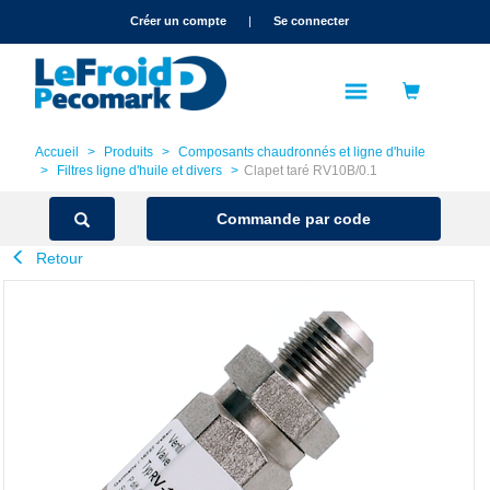
text.skipToContent
text.skipToNavigation
Créer un compte
|
Se connecter
Accueil
Produits
Composants chaudronnés et ligne d'huile
Filtres ligne d'huile et divers
Clapet taré RV10B/0.1
Commande par code
Retour