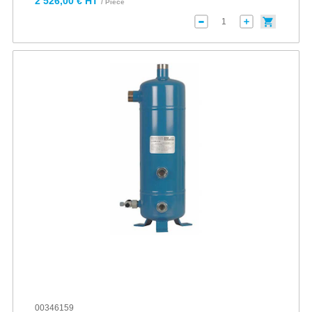
2 526,00 € HT
/ Pièce
00346159