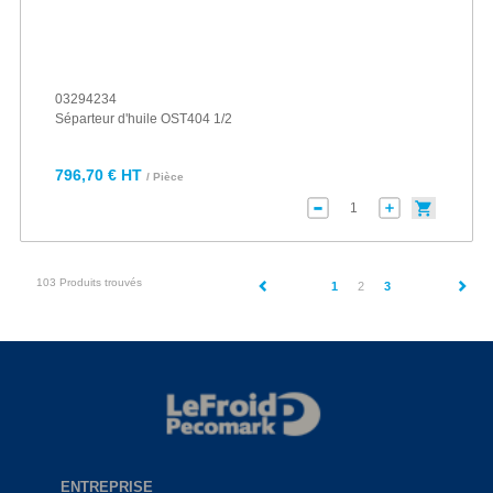
03294234
Séparteur d'huile OST404 1/2
796,70 € HT
/ Pièce
103 Produits trouvés
(current)
1
2
3
ENTREPRISE