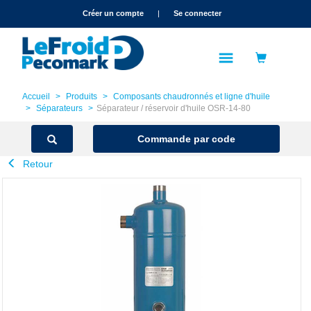
text.skipToContent
text.skipToNavigation
Créer un compte
|
Se connecter
Accueil
Produits
Composants chaudronnés et ligne d'huile
Séparateurs
Séparateur / réservoir d'huile OSR-14-80
Commande par code
Retour