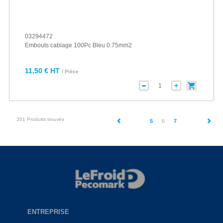
03294472
Embouts cablage 100Pc Bleu 0.75mm2
11,50 € HT
/ Pièce
351 Produits trouvés
(current)
5
6
7
ENTREPRISE