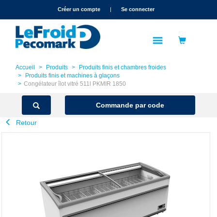
text.skipToContent
text.skipToNavigation
Créer un compte
|
Se connecter
Accueil
Produits
Produits finis et chambres froides
Produits finis et machines à glaçons
Congélateur îlot vitré 511l PKMIR 1850
Commande par code
Retour