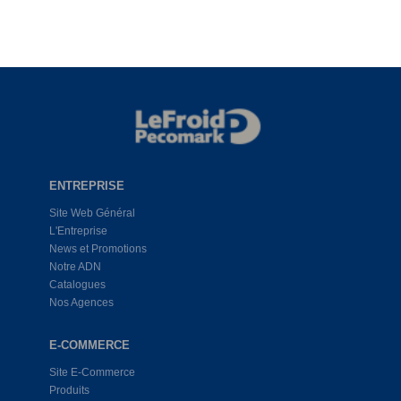
ENTREPRISE
Site Web Général
L'Entreprise
News et Promotions
Notre ADN
Catalogues
Nos Agences
E-COMMERCE
Site E-Commerce
Produits