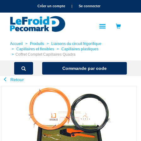
text.skipToContent
text.skipToNavigation
Créer un compte
|
Se connecter
Accueil
Produits
Liaisons du circuit frigorifique
Capillaires et flexibles
Capillaires plastiques
Coffret Complet Capillaires Quadra
Commande par code
Retour