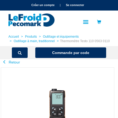
text.skipToContent
text.skipToNavigation
Créer un compte
|
Se connecter
Accueil
Produits
Outillage et équipements
Outillage à main, traditionnel
Thermomètre Testo 110 0563 0110
Commande par code
Retour