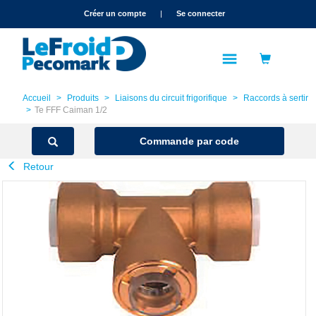
text.skipToContent
text.skipToNavigation
Créer un compte
|
Se connecter
Accueil
Produits
Liaisons du circuit frigorifique
Raccords à sertir
Te FFF Caiman 1/2
Commande par code
Retour