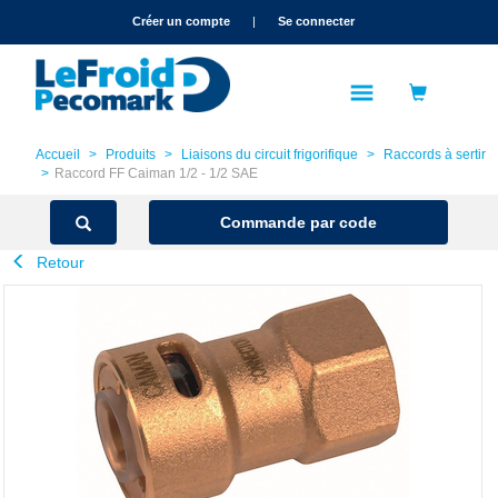
text.skipToContent
text.skipToNavigation
Créer un compte
|
Se connecter
Accueil
Produits
Liaisons du circuit frigorifique
Raccords à sertir
Raccord FF Caiman 1/2 - 1/2 SAE
Commande par code
Retour