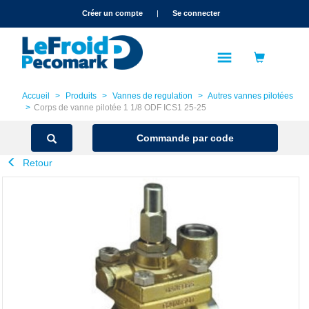
text.skipToContent
text.skipToNavigation
Créer un compte
|
Se connecter
Accueil
Produits
Vannes de regulation
Autres vannes pilotées
Corps de vanne pilotée 1 1/8 ODF ICS1 25-25
Commande par code
Retour