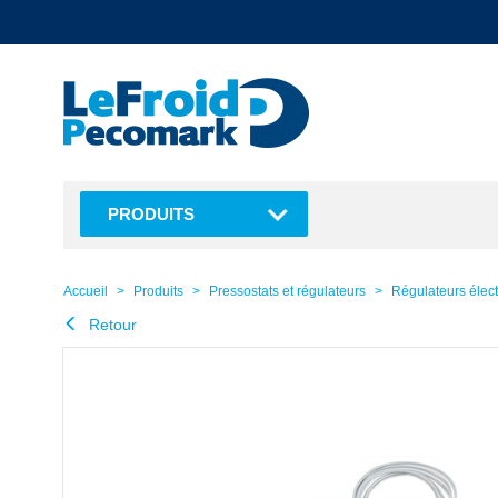
text.skipToContent
text.skipToNavigation
PRODUITS
Accueil
Produits
Pressostats et régulateurs
Régulateurs élec
Retour