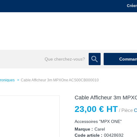
Créer
Command
troniques
Cable Afficheur 3m MPXOne ACS00CB000010
Cable Afficheur 3m MP
23,00 € HT
/ Pièce
Co
Accessoires "MPX ONE"
Marque :
Carel
Code article :
00428692