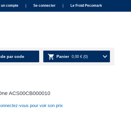
 un compte
|
Se connecter
|
Le Froid Pecomark
e par code
Panier
0,00 €
(0)
XOne ACS00CB000010
nnectez-vous pour voir son prix