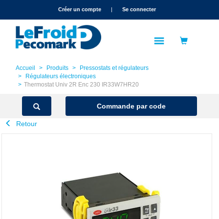
text.skipToContent
text.skipToNavigation
Créer un compte
|
Se connecter
Accueil
Produits
Pressostats et régulateurs
Régulateurs électroniques
Thermostat Univ 2R Enc 230 IR33W7HR20
Commande par code
Retour