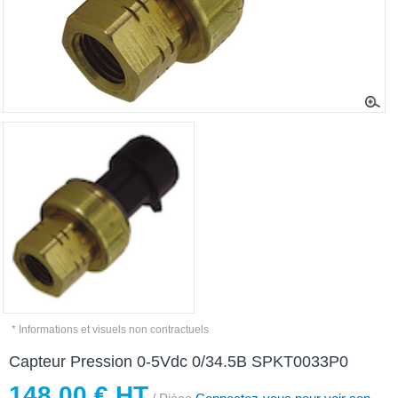
* Informations et visuels non contractuels
Capteur Pression 0-5Vdc 0/34.5B SPKT0033P0
148,00 € HT